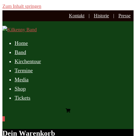
Zum Inhalt springen
Kontakt
|
Historie
|
Presse
Home
Band
Kirchentour
Termine
Media
Shop
Tickets
0
Dein Warenkorb