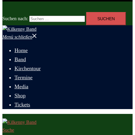
Suchen nach:
Menü schließen
Home
Band
Kirchentour
Termine
Media
Shop
Tickets
Suche